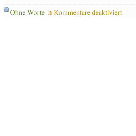
für
Ohne Worte
Kommentare deaktiviert
Ohne
Worte:
Keine
Chance
für
Morgenmu