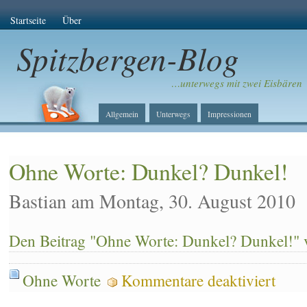
Startseite
Über
Spitzbergen-Blog
…unterwegs mit zwei Eisbären
Allgemein
Unterwegs
Impressionen
Ohne Worte: Dunkel? Dunkel!
Bastian am Montag, 30. August 2010
Den Beitrag "Ohne Worte: Dunkel? Dunkel!" v
für
Ohne Worte
Kommentare deaktiviert
Ohne
Worte: