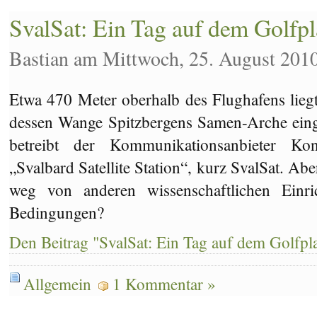
Dunkel?
Dunkel!
SvalSat: Ein Tag auf dem Golfpl
Bastian am Mittwoch, 25. August 201
Etwa 470 Meter oberhalb des Flughafens liegt 
dessen Wange Spitzbergens Samen-Arche einge
betreibt der Kommunikationsanbieter Kon
„Svalbard Satellite Station“, kurz SvalSat. Ab
weg von anderen wissenschaftlichen Einr
Bedingungen?
Den Beitrag "SvalSat: Ein Tag auf dem Golfpla
Allgemein
1 Kommentar »