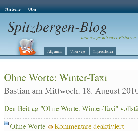
Startseite
Über
Spitzbergen-Blog
…unterwegs mit zwei Eisbären
Allgemein
Unterwegs
Impressionen
Ohne Worte: Winter-Taxi
Bastian am Mittwoch, 18. August 201
Den Beitrag "Ohne Worte: Winter-Taxi" vollst
für
Ohne Worte
Kommentare deaktiviert
Ohne
Worte: