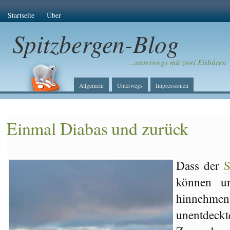
Startseite
Über
Spitzbergen-Blog
…unterwegs mit zwei Eisbären
Allgemein
Unterwegs
Impressionen
Einmal Diabas und zurück
Dass der
S
können un
hinnehme
unentdeckt