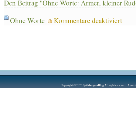
Den Beitrag "Ohne Worte: Armer, kleiner Rudo
für
Ohne Worte
Kommentare deaktiviert
Ohne
Worte:
Armer,
kleiner
Rudolph
Spitzbergen-Blog
Copyright © 2026
All rights reserved. Amaz