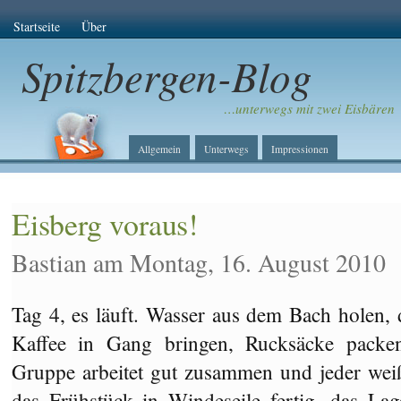
Startseite
Über
Spitzbergen-Blog
…unterwegs mit zwei Eisbären
Allgemein
Unterwegs
Impressionen
Eisberg voraus!
Bastian am Montag, 16. August 2010
Tag 4, es läuft. Wasser aus dem Bach holen, 
Kaffee in Gang bringen, Rucksäcke packe
Gruppe arbeitet gut zusammen und jeder wei
das Frühstück in Windeseile fertig, das L