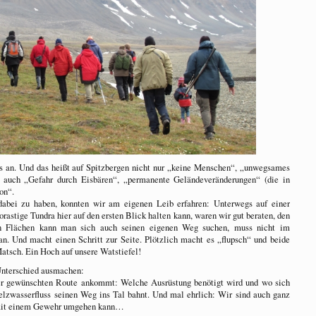
is an. Und das heißt auf Spitzbergen nicht nur „keine Menschen“, „unwegsames
 auch „Gefahr durch Eisbären“, „permanente Geländeveränderungen“ (die in
on“.
dabei zu haben, konnten wir am eigenen Leib erfahren: Unterwegs auf einer
rastige Tundra hier auf den ersten Blick halten kann, waren wir gut beraten, den
en Flächen kann man sich auch seinen eigenen Weg suchen, muss nicht im
. Und macht einen Schritt zur Seite. Plötzlich macht es „flupsch“ und beide
atsch. Ein Hoch auf unsere Watstiefel!
 Unterschied ausmachen:
der gewünschten Route ankommt: Welche Ausrüstung benötigt wird und wo sich
elzwasserfluss seinen Weg ins Tal bahnt. Und mal ehrlich: Wir sind auch ganz
h mit einem Gewehr umgehen kann…