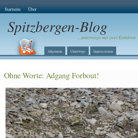
Startseite
Über
Spitzbergen-Blog
…unterwegs mit zwei Eisbären
Allgemein
Unterwegs
Impressionen
Ohne Worte: Adgang Forbout!