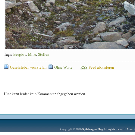
Tags:
Bergbau
,
Mine
,
Stollen
Geschrieben von Stefan
Ohne Worte
RSS
-Feed abonnieren
Hier kann leider kein Kommentar abgegeben werden.
Spitzbergen-Blog
Copyright © 2026
All rights reserved. Amaz