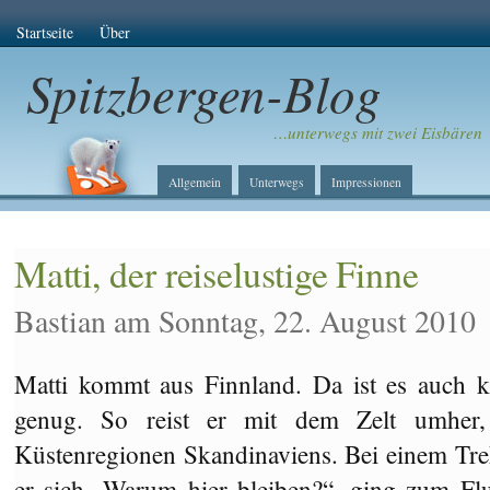
Startseite
Über
Spitzbergen-Blog
…unterwegs mit zwei Eisbären
Allgemein
Unterwegs
Impressionen
Matti, der reiselustige Finne
Bastian am Sonntag, 22. August 2010
Matti kommt aus Finnland. Da ist es auch k
genug. So reist er mit dem Zelt umher,
Küstenregionen Skandinaviens. Bei einem Tr
er sich „Warum hier bleiben?“, ging zum Fl