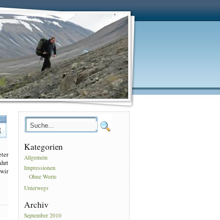
.
8
Kategorien
eter
Allgemein
ahrt
Impressionen
 wir
Ohne Worte
Unterwegs
Archiv
September 2010