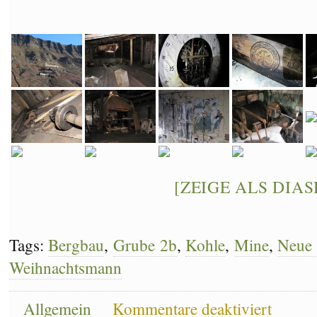
[ZEIGE ALS DIA
Tags:
Bergbau
,
Grube 2b
,
Kohle
,
Mine
,
Neue 
Weihnachtsmann
für
Allgemein
Kommentare deaktiviert
Unterwegs