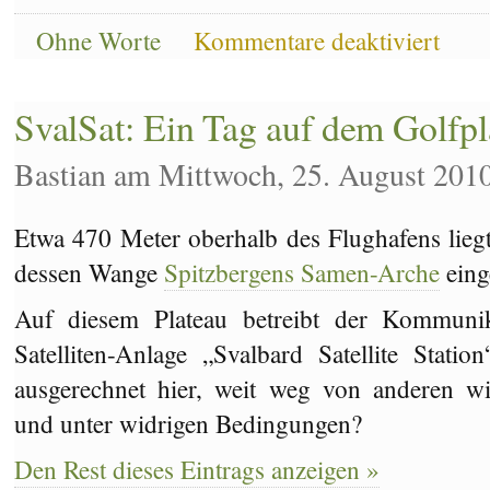
für
Ohne Worte
Kommentare deaktiviert
Ohne
Worte:
Keine
Chance
SvalSat: Ein Tag auf dem Golfpl
für
Morgenmu
Bastian am Mittwoch, 25. August 201
Etwa 470 Meter oberhalb des Flughafens liegt 
dessen Wange
Spitzbergens Samen-Arche
einge
Auf diesem Plateau betreibt der Kommunik
Satelliten-Anlage „Svalbard Satellite Stat
ausgerechnet hier, weit weg von anderen wi
und unter widrigen Bedingungen?
Den Rest dieses Eintrags anzeigen »