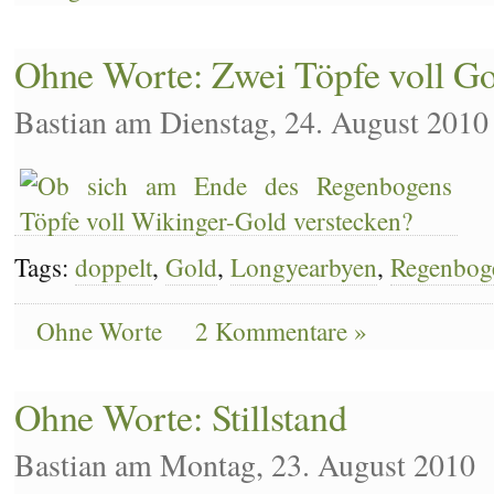
auf
den
Spuren
Ohne Worte: Zwei Töpfe voll G
des
Weihnachts
Bastian am Dienstag, 24. August 2010
Tags:
doppelt
,
Gold
,
Longyearbyen
,
Regenbog
Ohne Worte
2 Kommentare »
Ohne Worte: Stillstand
Bastian am Montag, 23. August 2010