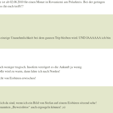
ist ab 02.08.2010 für einen Monat in Rovaniemi am Polarkreis. Bei der geringen
s ihr euch trefft!?
ie einzige Unanehmlichkeit bei dem ganzen Trip bleiben wird. UND JAAAAAA ich bin
ch weniger tragisch. Insofern verzögert es die Ankunft ja wenig.
 Mir wird zu warm, dann fahre ich nach Norden!
icht von Eisbären erwischen!
klich da sind, wenn ich ein Bild von Stefan auf einem Eisbären sitzend sehe!
genannten „Beweisfotos“ auch ergoogeln können! ;o)