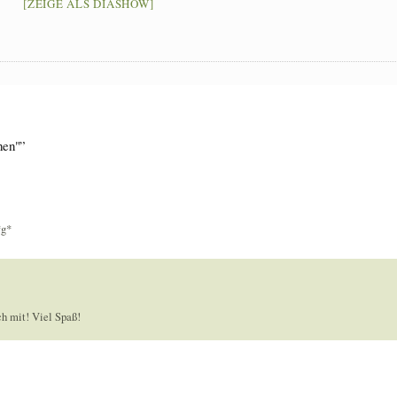
[ZEIGE ALS DIASHOW]
hen"”
*g*
ch mit! Viel Spaß!