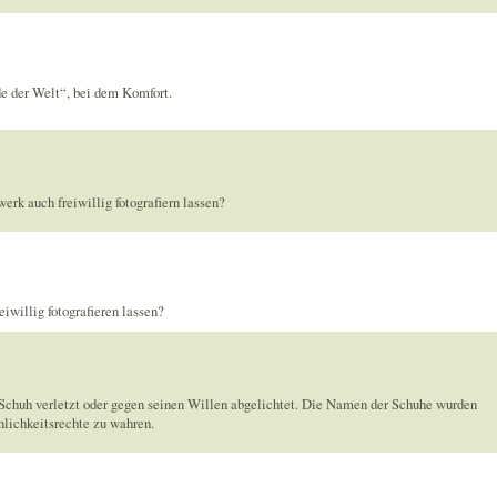
de der Welt“, bei dem Komfort.
erk auch freiwillig fotografiern lassen?
iwillig fotografieren lassen?
chuh verletzt oder gegen seinen Willen abgelichtet. Die Namen der Schuhe wurden
nlichkeitsrechte zu wahren.