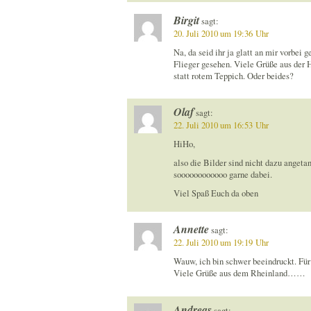
Birgit
sagt:
20. Juli 2010 um 19:36 Uhr
Na, da seid ihr ja glatt an mir vorbei
Flieger gesehen. Viele Grüße aus der H
statt rotem Teppich. Oder beides?
Olaf
sagt:
22. Juli 2010 um 16:53 Uhr
HiHo,
also die Bilder sind nicht dazu angeta
soooooooooooo garne dabei.
Viel Spaß Euch da oben
Annette
sagt:
22. Juli 2010 um 19:19 Uhr
Wauw, ich bin schwer beeindruckt. Für
Viele Grüße aus dem Rheinland……
Andreas
sagt: