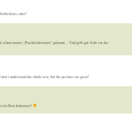
Schleiferei, oder?
t iht schon immer „Prachteiderenten“ gekannt… Und gebt gut Acht vor der
 don`t understand the whole text, but the pictures are great!
on ein Haar krümmen?