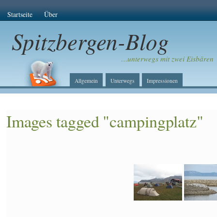
Startseite
Über
Spitzbergen-Blog
…unterwegs mit zwei Eisbären
Allgemein
Unterwegs
Impressionen
Images tagged "campingplatz"