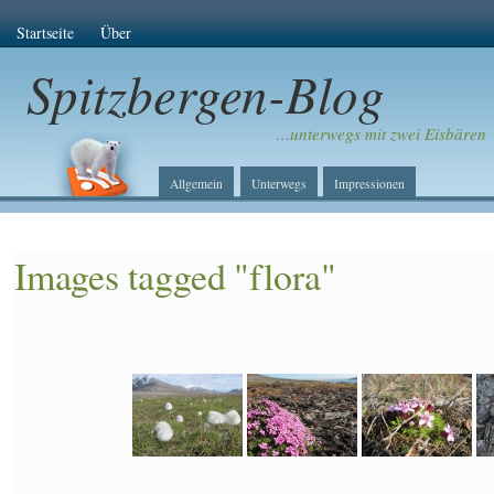
Startseite
Über
Spitzbergen-Blog
…unterwegs mit zwei Eisbären
Allgemein
Unterwegs
Impressionen
Images tagged "flora"