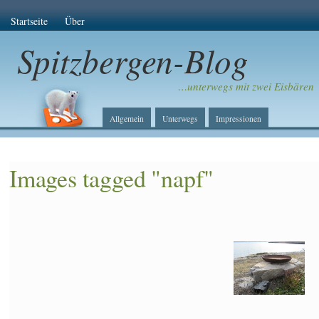
Startseite
Über
Spitzbergen-Blog
…unterwegs mit zwei Eisbären
Allgemein
Unterwegs
Impressionen
Images tagged "napf"