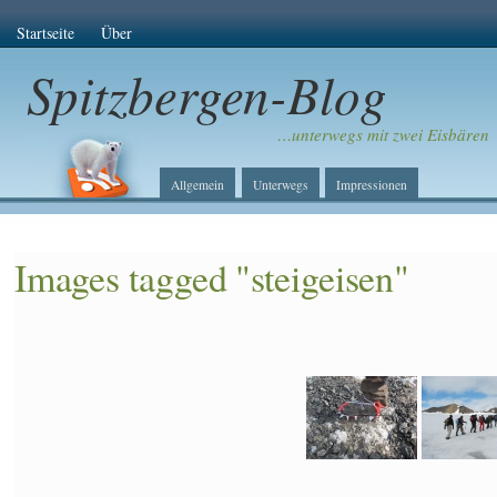
Startseite
Über
Spitzbergen-Blog
…unterwegs mit zwei Eisbären
Allgemein
Unterwegs
Impressionen
Images tagged "steigeisen"