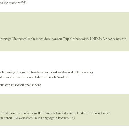
s ihr euch trefft!?
ie einzige Unanehmlichkeit bei dem ganzen Trip bleiben wird. UND JAAAAAA ich bin
ch weniger tragisch. Insofern verzögert es die Ankunft ja wenig.
 Mir wird zu warm, dann fahre ich nach Norden!
icht von Eisbären erwischen!
klich da sind, wenn ich ein Bild von Stefan auf einem Eisbären sitzend sehe!
genannten „Beweisfotos“ auch ergoogeln können! ;o)