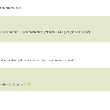
Schleiferei, oder?
t iht schon immer „Prachteiderenten“ gekannt… Und gebt gut Acht vor der
 don`t understand the whole text, but the pictures are great!
on ein Haar krümmen?