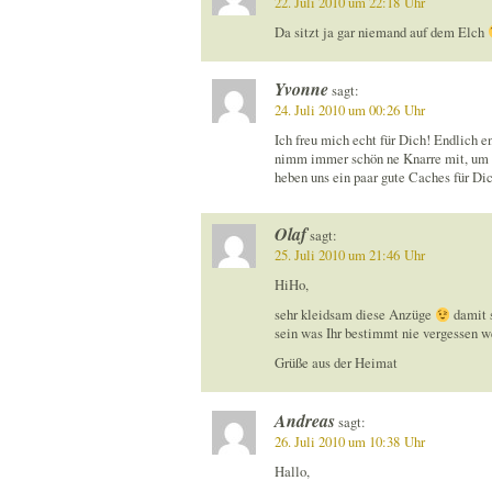
22. Juli 2010 um 22:18 Uhr
Da sitzt ja gar niemand auf dem Elch
Yvonne
sagt:
24. Juli 2010 um 00:26 Uhr
Ich freu mich echt für Dich! Endlich e
nimm immer schön ne Knarre mit, um d
heben uns ein paar gute Caches für Dic
Olaf
sagt:
25. Juli 2010 um 21:46 Uhr
HiHo,
sehr kleidsam diese Anzüge
damit s
sein was Ihr bestimmt nie vergessen w
Grüße aus der Heimat
Andreas
sagt:
26. Juli 2010 um 10:38 Uhr
Hallo,