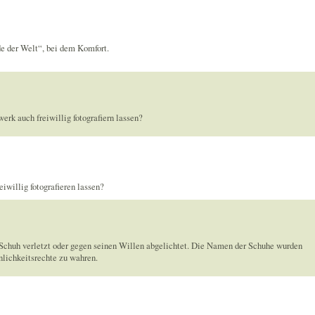
de der Welt“, bei dem Komfort.
erk auch freiwillig fotografiern lassen?
iwillig fotografieren lassen?
chuh verletzt oder gegen seinen Willen abgelichtet. Die Namen der Schuhe wurden
nlichkeitsrechte zu wahren.