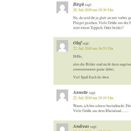
Birgit
sagt:
20. Juli 2010 um 19:36 Uhr
Na, da seid ihr ja glatt an mir vorbei
Flieger gesehen. Viele Grüße aus der H
statt rotem Teppich. Oder beides?
Olaf
sagt:
22. Juli 2010 um 16:53 Uhr
HiHo,
also die Bilder sind nicht dazu angeta
soooooooooooo garne dabei.
Viel Spaß Euch da oben
Annette
sagt:
22. Juli 2010 um 19:19 Uhr
Wauw, ich bin schwer beeindruckt. Für
Viele Grüße aus dem Rheinland……
Andreas
sagt: